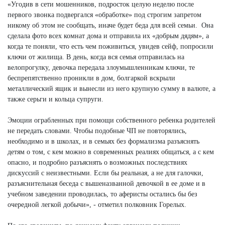
«Угодив в сети мошенников, подросток целую неделю после
первого звонка подвергался «обработке» под строгим запретом
никому об этом не сообщать, иначе будет беда для всей семьи. Она
сделала фото всех комнат дома и отправила их «добрым дядям», а
когда те поняли, что есть чем поживиться, увидев сейф, попросили
ключи от жилища. В день, когда вся семья отправилась на
велопрогулку, девочка передала злоумышленникам ключи, те
беспрепятственно проникли в дом, болгаркой вскрыли
металлический ящик и вынесли из него крупную сумму в валюте, а
также серьги и кольца супруги.
Эмоции ограбленных при помощи собственного ребенка родителей
не передать словами. Чтобы подобные ЧП не повторялись,
необходимо и в школах, и в семьях без формализма разъяснять
детям о том, с кем можно в современных реалиях общаться, а с кем
опасно, и подробно разъяснять о возможных последствиях
дискуссий с неизвестными. Если бы реальная, а не для галочки,
разъяснительная беседа с вышеназванной девочкой в ее доме и в
учебном заведении проводилась, то аферисты остались бы без
очередной легкой добычи», - отметил полковник Горелых.