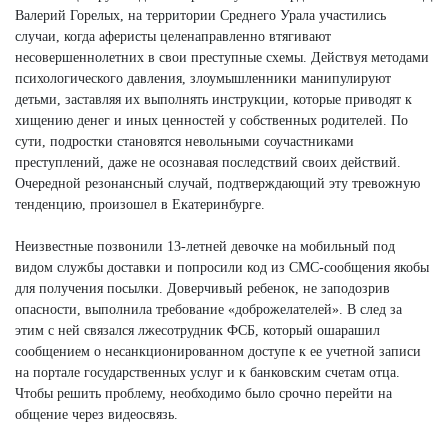
Валерий Горелых, на территории Среднего Урала участились
случаи, когда аферисты целенаправленно втягивают
несовершеннолетних в свои преступные схемы. Действуя методами
психологического давления, злоумышленники манипулируют
детьми, заставляя их выполнять инструкции, которые приводят к
хищению денег и иных ценностей у собственных родителей. По
сути, подростки становятся невольными соучастниками
преступлений, даже не осознавая последствий своих действий.
Очередной резонансный случай, подтверждающий эту тревожную
тенденцию, произошел в Екатеринбурге.
Неизвестные позвонили 13-летней девочке на мобильный под
видом службы доставки и попросили код из СМС-сообщения якобы
для получения посылки. Доверчивый ребенок, не заподозрив
опасности, выполнила требование «доброжелателей». В след за
этим с ней связался лжесотрудник ФСБ, который ошарашил
сообщением о несанкционированном доступе к ее учетной записи
на портале государственных услуг и к банковским счетам отца.
Чтобы решить проблему, необходимо было срочно перейти на
общение через видеосвязь.