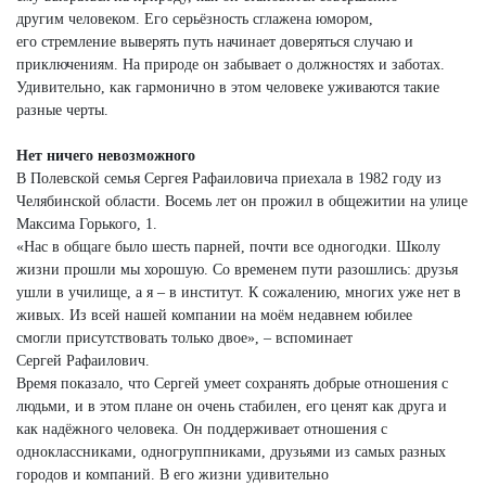
другим человеком. Его серьёзность сглажена юмором,
его стремление выверять путь начинает доверяться случаю и
приключениям. На природе он забывает о должностях и заботах.
Удивительно, как гармонично в этом человеке уживаются такие
разные черты.
Нет ничего невозможного
В Полевской семья Сергея Рафаиловича приехала в 1982 году из
Челябинской области. Восемь лет он прожил в общежитии на улице
Максима Горького, 1.
«Нас в общаге было шесть парней, почти все одногодки. Школу
жизни прошли мы хорошую. Со временем пути разошлись: друзья
ушли в училище, а я – в институт. К сожалению, многих уже нет в
живых. Из всей нашей компании на моём недавнем юбилее
смогли присутствовать только двое», – вспоминает
Сергей Рафаилович.
Время показало, что Сергей умеет сохранять добрые отношения с
людьми, и в этом плане он очень стабилен, его ценят как друга и
как надёжного человека. Он поддерживает отношения с
одноклассниками, одногруппниками, друзьями из самых разных
городов и компаний. В его жизни удивительно