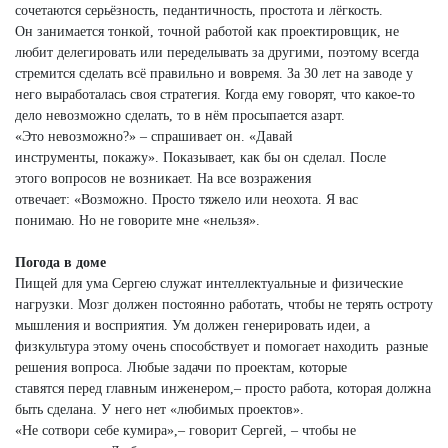
сочетаются серьёзность, педантичность, простота и лёгкость.
Он занимается тонкой, точной работой как проектировщик, не
любит делегировать или переделывать за другими, поэтому всегда
стремится сделать всё правильно и вовремя. За 30 лет на заводе у
него выработалась своя стратегия. Когда ему говорят, что какое-то
дело невозможно сделать, то в нём просыпается азарт.
«Это невозможно?» – спрашивает он. «Давай
инструменты, покажу». Показывает, как бы он сделал. После
этого вопросов не возникает. На все возражения
отвечает: «Возможно. Просто тяжело или неохота. Я вас
понимаю. Но не говорите мне «нельзя».
Погода в доме
Пищей для ума Сергею служат интеллектуальные и физические
нагрузки. Мозг должен постоянно работать, чтобы не терять остроту
мышления и восприятия. Ум должен генерировать идеи, а
физкультура этому очень способствует и помогает находить разные
решения вопроса. Любые задачи по проектам, которые
ставятся перед главным инженером,– просто работа, которая должна
быть сделана. У него нет «любимых проектов».
«Не сотвори себе кумира»,– говорит Сергей, – чтобы не