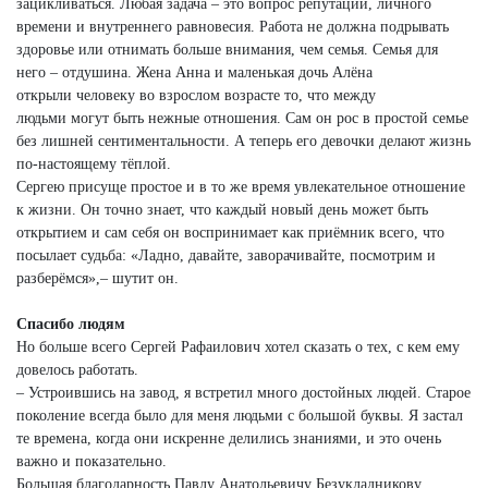
зацикливаться. Любая задача – это вопрос репутации, личного
времени и внутреннего равновесия. Работа не должна подрывать
здоровье или отнимать больше внимания, чем семья. Семья для
него – отдушина. Жена Анна и маленькая дочь Алёна
открыли человеку во взрослом возрасте то, что между
людьми могут быть нежные отношения. Сам он рос в простой семье
без лишней сентиментальности. А теперь его девочки делают жизнь
по-настоящему тёплой.
Сергею присуще простое и в то же время увлекательное отношение
к жизни. Он точно знает, что каждый новый день может быть
открытием и сам себя он воспринимает как приёмник всего, что
посылает судьба: «Ладно, давайте, заворачивайте, посмотрим и
разберёмся»,– шутит он.
Спасибо людям
Но больше всего Сергей Рафаилович хотел сказать о тех, с кем ему
довелось работать.
– Устроившись на завод, я встретил много достойных людей. Старое
поколение всегда было для меня людьми с большой буквы. Я застал
те времена, когда они искренне делились знаниями, и это очень
важно и показательно.
Большая благодарность Павлу Анатольевичу Безукладникову,