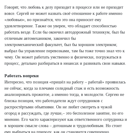
Говорят, что любовь к делу приходит в процессе или не приходит
вовсе. Сергей не может назвать своё отношение к работе именно
«любовью», но признаётся, что это она приносит ему
удовлетворение. Также он уверен, что обладает способностью
работать везде. Если бы окончил автодорожный техникум, был бы
отличным автомехаником, закончил бы
электромеханический факультет, был бы хорошим электриком;
выбрал бы управление перевозками, там бы тоже точно знал что к
чему. Он может работать умственно и физически, погружаться в
процесс, детально разбираться в нюансах и развивать свои навыки.
Работать вопреки
Интересно, что позиция «пришёл на работу – работай» проявилась
не сейчас, когда за плечами солидный стаж и есть возможность
анализировать прожитое, а именно тогда, в молодости. Сергею не
близка позиция, что работодатели ждут сотрудников с
распростёртыми объятиями. Он не любит смотреть в чужой
огород и рассуждать, где лучше,– это бесполезное занятие, по его
мнению. Его часто характеризуют как ответственного сотрудника и
в хорошем смысле слова – дотошным и трудолюбивым. Но стоит
ему выбраться на природу, как он становится совершенно