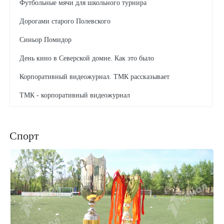
Футбольные мячи для школьного турнира
Дорогами старого Полевского
Синьор Помидор
День кино в Северской домне. Как это было
Корпоративный видеожурнал. ТМК рассказывает
ТМК - корпоративный видеожурнал
Трубопрокатчица делает куклы-обереги
"Городок Солнца" отметил юбилей
Спорт