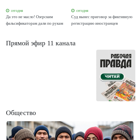
сегодня
сегодня
s
Да это не масло! Озерским
Суд вынес приговор за фиктивную
В
фальсификаторам дали по рукам
регистрацию иностранцев
п
д
Д
Прямой эфир 11 канала
Общество