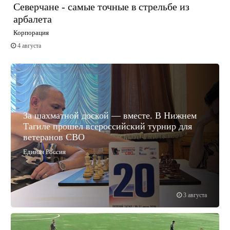
Северчане - самые точные в стрельбе из
арбалета
Корпорация
4 августа
За шахматной доской — вместе. В Нижнем
Тагиле прошел всероссийский турнир для
ветеранов СВО
Единая Россия
3 августа