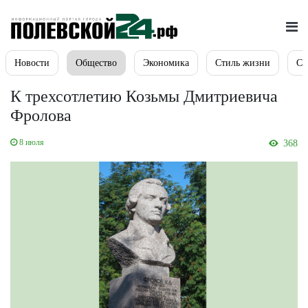
Новости
Общество
Экономика
Стиль жизни
Сп
К трехсотлетию Козьмы Дмитриевича
Фролова
8 июля
368