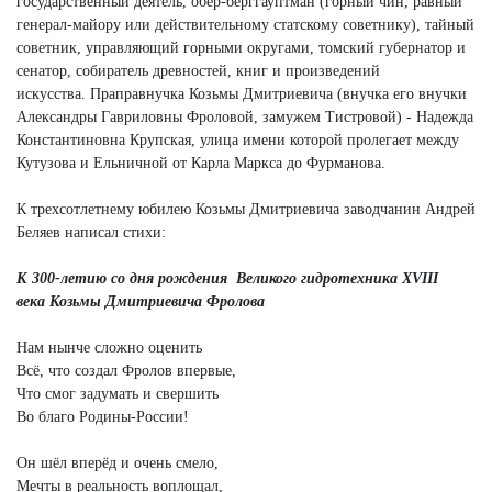
государственный деятель, обер-берггауптман (горный чин, равный
генерал-майору или действительному статскому советнику), тайный
советник, управляющий горными округами, томский губернатор и
сенатор, собиратель древностей, книг и произведений
искусства. Праправнучка Козьмы Дмитриевича (внучка его внучки
Александры Гавриловны Фроловой, замужем Тистровой) - Надежда
Константиновна Крупская, улица имени которой пролегает между
Кутузова и Ельничной от Карла Маркса до Фурманова.
К трехсотлетнему юбилею Козьмы Дмитриевича заводчанин Андрей
Беляев написал стихи:
К 300-летию со дня рождения
Великого гидротехника XVIII
века
Козьмы Дмитриевича Фролова
Нам нынче сложно оценить
Всё, что создал Фролов впервые,
Что смог задумать и свершить
Во благо Родины-России!
Он шёл вперёд и очень смело,
Мечты в реальность воплощал,