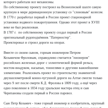
которого работали все механизмы.
По собственному проекту построил на Вознесенской шахте самую
крупную в мире деривационную установку со "слоновым" колесом.
В 1770 г. разработал первый в России проект стационарной
установки водяного пожаротушения. Однако этот проект в XVIII
веке не был реализован.
В 1787 г. по собственному проекту создал первый в России
оригинальный рудоподъёмник "Патерностер".
Проектировал и строил дороги на опорах.
Вместе со своим сыном, горным инженером Петром
Козьмичом Фроловым, справедливо считается "пионером"
российских железных дорог с эллиптической формой рельса,
мостом-виадуком, насыпью, тоннелями и другими важнейшими
элементами. Реализовать проект по строительству знаменитой
двухкилометровой конно-чугунной дороги на Алтае смогли только
через 9 лет после смерти К.Д. Фролова в 1809 году, а ещё через
одно поколение в 1834 году уральские мастера отец и сын
Черепановы создали первый в России паровоз.
Сын Петр Козьмич - тоже горный инженер и изобретатель, крупный