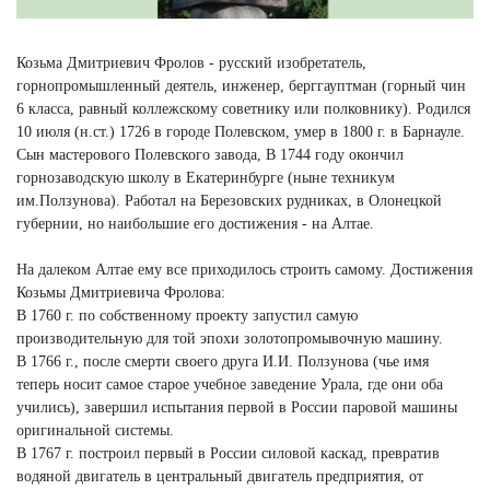
Козьма Дмитриевич Фролов - русский изобретатель,
горнопромышленный деятель, инженер, берггауптман (горный чин
6 класса, равный коллежскому советнику или полковнику). Родился
10 июля (н.ст.) 1726 в городе Полевском, умер в 1800 г. в Барнауле.
Сын мастерового Полевского завода, В 1744 году окончил
горнозаводскую школу в Екатеринбурге (ныне техникум
им.Ползунова). Работал на Березовских рудниках, в Олонецкой
губернии, но наибольшие его достижения - на Алтае.
На далеком Алтае ему все приходилось строить самому. Достижения
Козьмы Дмитриевича Фролова:
В 1760 г. по собственному проекту запустил самую
производительную для той эпохи золотопромывочную машину.
В 1766 г., после смерти своего друга И.И. Ползунова (чье имя
теперь носит самое старое учебное заведение Урала, где они оба
учились), завершил испытания первой в России паровой машины
оригинальной системы.
В 1767 г. построил первый в России силовой каскад, превратив
водяной двигатель в центральный двигатель предприятия, от