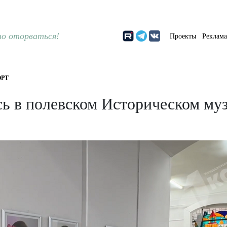
о оторваться!
Проекты
Реклам
РТ
ь в полевском Историческом му