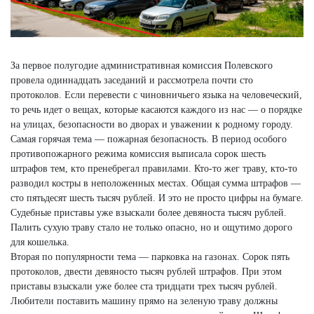
За первое полугодие административная комиссия Полевского
провела одиннадцать заседаний и рассмотрела почти сто
протоколов. Если перевести с чиновничьего языка на человеческий,
то речь идет о вещах, которые касаются каждого из нас — о порядке
на улицах, безопасности во дворах и уважении к родному городу.
Самая горячая тема — пожарная безопасность. В период особого
противопожарного режима комиссия выписала сорок шесть
штрафов тем, кто пренебрегал правилами. Кто-то жег траву, кто-то
разводил костры в неположенных местах. Общая сумма штрафов —
сто пятьдесят шесть тысяч рублей. И это не просто цифры на бумаге.
Судебные приставы уже взыскали более девяноста тысяч рублей.
Палить сухую траву стало не только опасно, но и ощутимо дорого
для кошелька.
Вторая по популярности тема — парковка на газонах. Сорок пять
протоколов, двести девяносто тысяч рублей штрафов. При этом
приставы взыскали уже более ста тридцати трех тысяч рублей.
Любители поставить машину прямо на зеленую траву должны