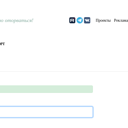
о оторваться!
Проекты
Реклам
РТ