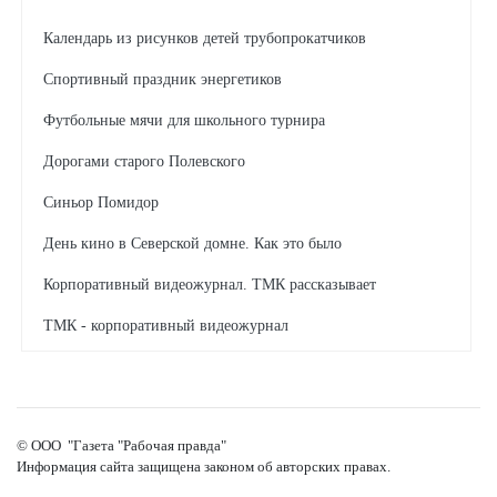
Календарь из рисунков детей трубопрокатчиков
Спортивный праздник энергетиков
Футбольные мячи для школьного турнира
Дорогами старого Полевского
Синьор Помидор
День кино в Северской домне. Как это было
Корпоративный видеожурнал. ТМК рассказывает
ТМК - корпоративный видеожурнал
Трубопрокатчица делает куклы-обереги
"Городок Солнца" отметил юбилей
© ООО "Газета "Рабочая правда"
Как чествовали Ильдуса Кутлубаева
Информация сайта защищена законом об авторских правах.
Смотрите корпоративные видеоновости ТМК