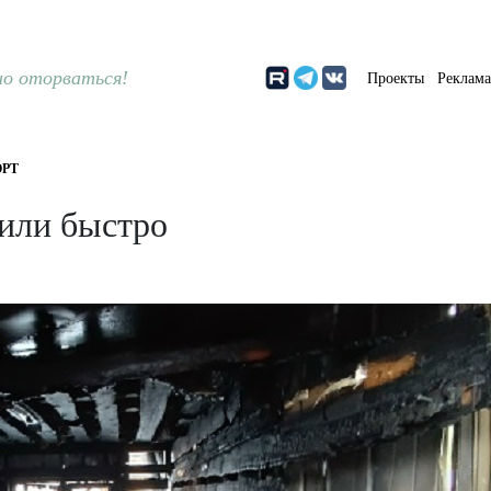
о оторваться!
Проекты
Реклам
РТ
или быстро