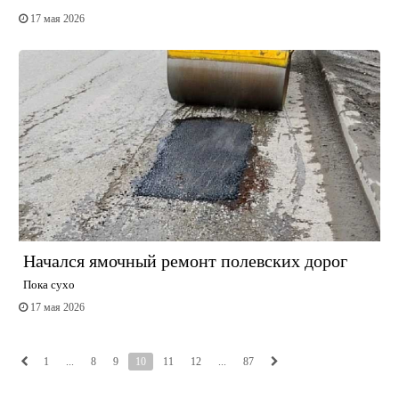
17 мая 2026
Начался ямочный ремонт полевских дорог
Пока сухо
17 мая 2026
1
...
8
9
10
11
12
...
87