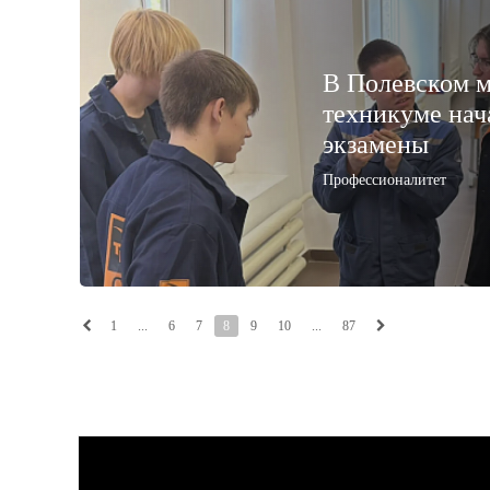
В Полевском 
техникуме нач
экзамены
Профессионалитет
1
...
6
7
8
9
10
...
87