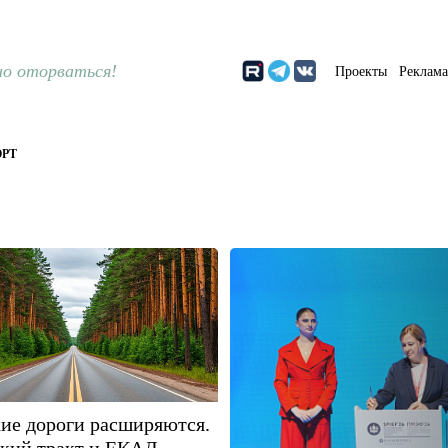
о оторваться!
Проекты
Реклам
РТ
ие дороги расширяются.