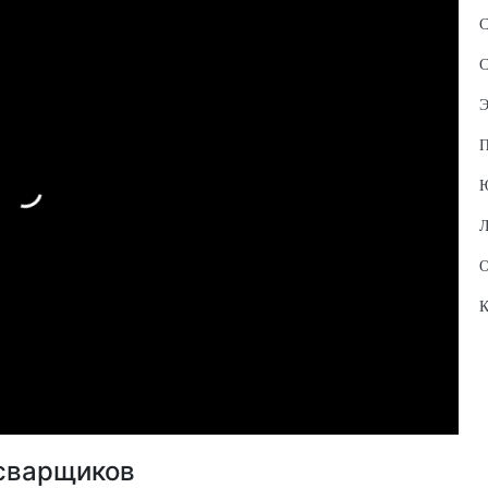
С
С
Э
П
Л
О
К