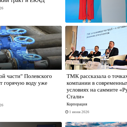
кий тракт и ЕКАД
26
й части" Полевского
ТМК рассказала о точках
т горячую воду уже
компании в современны
условиях на саммите «Р
Стали»
!
Корпорация
26
1 июня 2026