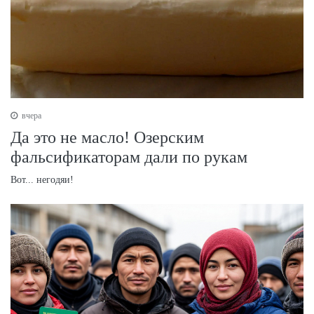
вчера
Да это не масло! Озерским
фальсификаторам дали по рукам
Вот... негодяи!