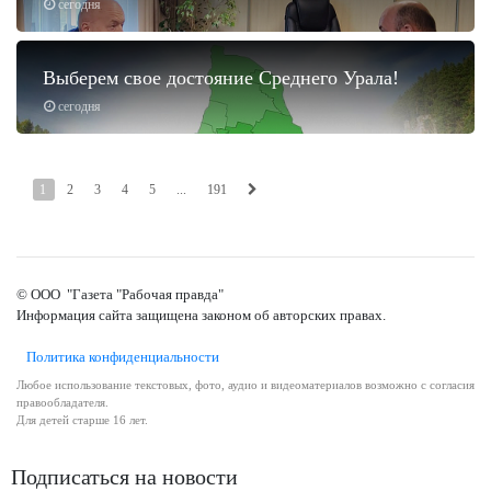
сегодня
Выберем свое достояние Среднего Урала!
сегодня
1
2
3
4
5
...
191
© ООО "Газета "Рабочая правда"
Информация сайта защищена законом об авторских правах.
Политика конфиденциальности
Любое использование текстовых, фото, аудио и видеоматериалов возможно с согласия
правообладателя.
Для детей старше 16 лет.
Подписаться на новости