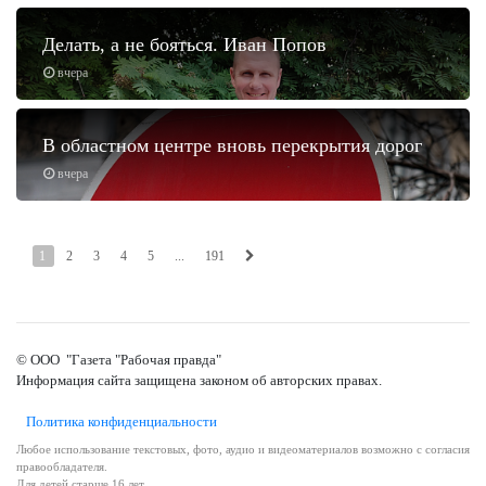
Делать, а не бояться. Иван Попов
вчера
В областном центре вновь перекрытия дорог
вчера
1
2
3
4
5
...
191
© ООО "Газета "Рабочая правда"
Информация сайта защищена законом об авторских правах.
Политика конфиденциальности
Любое использование текстовых, фото, аудио и видеоматериалов возможно с согласия
правообладателя.
Для детей старше 16 лет.