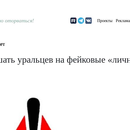
о оторваться!
Проекты
Реклам
РТ
ать уральцев на фейковые «лич