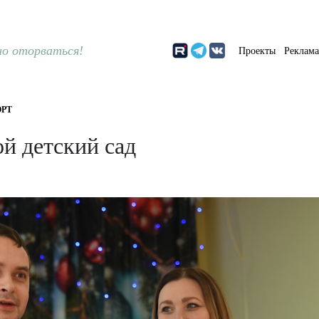
о оторваться!
Проекты
Реклам
РТ
й детский сад