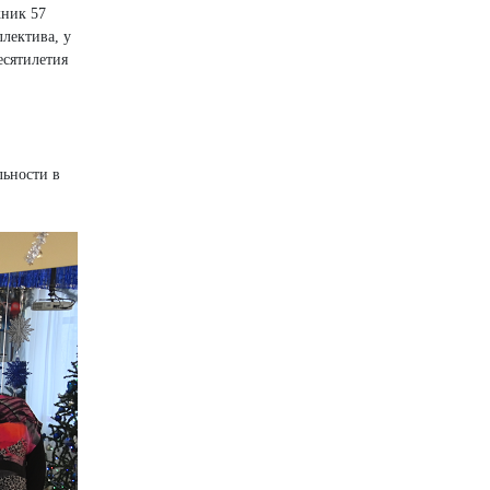
кник 57
ллектива, у
есятилетия
льности в