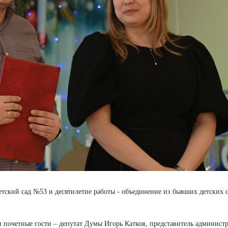
етский сад №53 и десятилетие работы - объединение из бывших детских 
 почетные гости – депутат Думы Игорь Катков, представитель админист