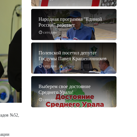
Народная программа "Единой
России" работает
сегодня
Полевской посетил депутат
Госдумы Павел Крашенинников
сегодня
Выберем свое достояние
Среднего Урала!
сегодня
садов №52,
рации