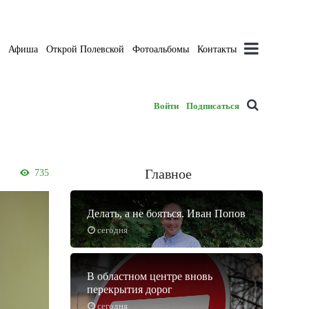
а
Афиша
Открой Полевской
Фотоальбомы
Контакты
Войти
Подписаться
Главное
735
Делать, а не бояться. Иван Попов
сегодня
В областном центре вновь
перекрытия дорог
сегодня