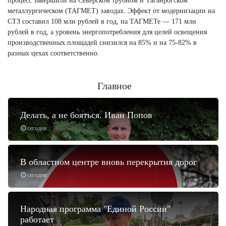
процесс завершили на Северском трубном и Таганрогском
металлургическом (ТАГМЕТ) заводах. Эффект от модернизации на
СТЗ составил 108 млн рублей в год, на ТАГМЕТе — 171 млн
рублей в год, а уровень энергопотребления для целей освещения
производственных площадей снизился на 85% и на 75-82% в
разных цехах соответственно.
Главное
Делать, а не бояться. Иван Попов
сегодня
В областном центре вновь перекрытия дорог
сегодня
Народная программа "Единой России"
работает