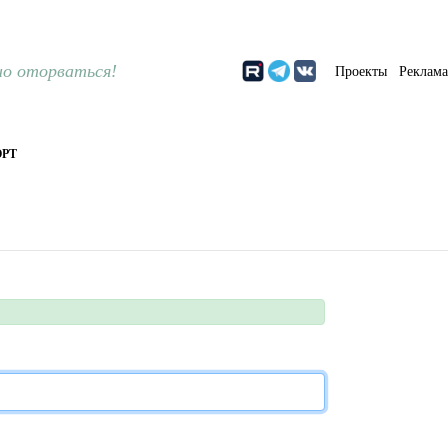
о оторваться!
Проекты
Реклам
РТ