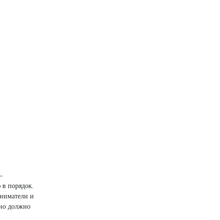
—
 в порядок.
иниматели и
оно должно