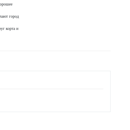
хорошее
лают город
руг корта и