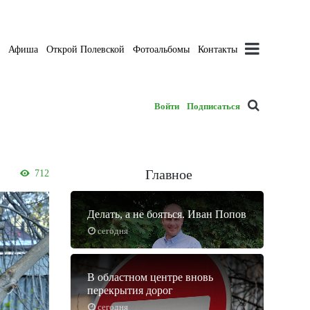
а
Афиша
Открой Полевской
Фотоальбомы
Контакты
Войти
Подписаться
Главное
712
Делать, а не бояться. Иван Попов
сегодня
В областном центре вновь
перекрытия дорог
сегодня