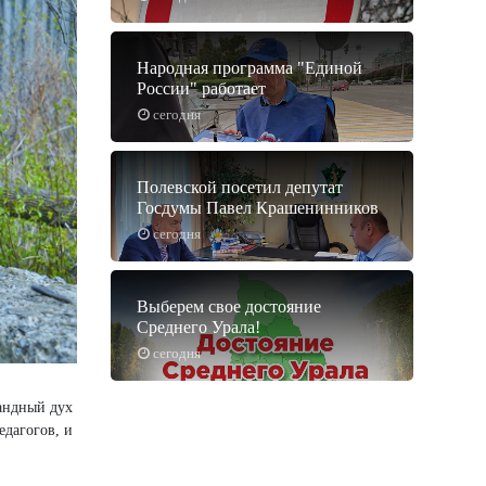
Народная программа "Единой
России" работает
сегодня
Полевской посетил депутат
Госдумы Павел Крашенинников
сегодня
Выберем свое достояние
Среднего Урала!
сегодня
мандный дух
едагогов, и