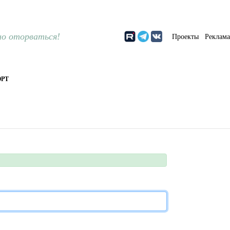
о оторваться!
Проекты
Реклам
РТ