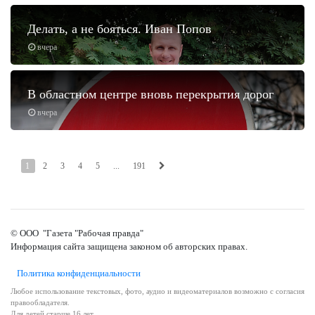
Делать, а не бояться. Иван Попов
вчера
В областном центре вновь перекрытия дорог
вчера
1
2
3
4
5
...
191
© ООО "Газета "Рабочая правда"
Информация сайта защищена законом об авторских правах.
Политика конфиденциальности
Любое использование текстовых, фото, аудио и видеоматериалов возможно с согласия
правообладателя.
Для детей старше 16 лет.