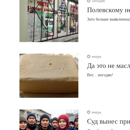
сегодня
Полевскому не
Зато больше выявленны
вчера
Да это не мас
Вот... негодяи!
вчера
Суд вынес пр