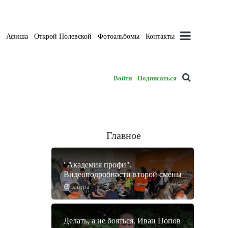
а
Афиша
Открой Полевской
Фотоальбомы
Контакты
Войти
Подписаться
Главное
"Академия профи".
Видеоподробности второй смены
завтра
Делать, а не бояться. Иван Попов