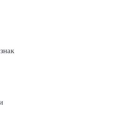
знак
и