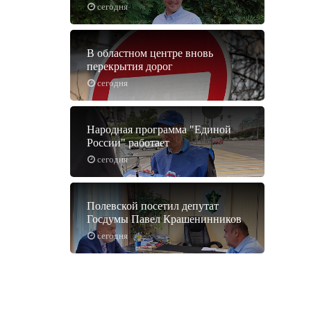
сегодня
В областном центре вновь
перекрытия дорог
сегодня
Народная программа "Единой
России" работает
сегодня
Полевской посетил депутат
Госдумы Павел Крашенинников
сегодня