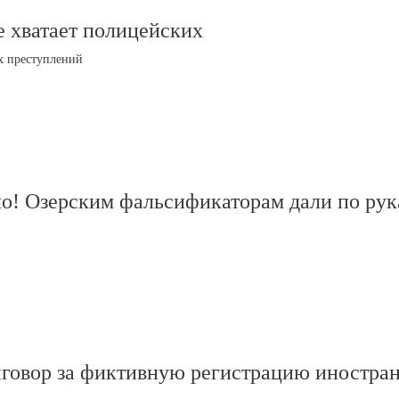
 хватает полицейских
х преступлений
ло! Озерским фальсификаторам дали по ру
иговор за фиктивную регистрацию иностра