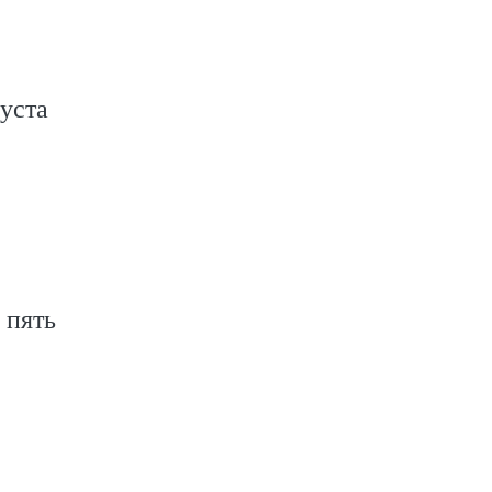
густа
 пять