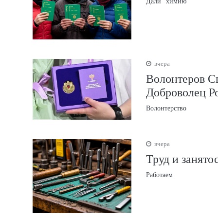
Дали "химию"
вчера
Волонтеров С
Доброволец Р
Волонтерство
вчера
Труд и занято
Работаем