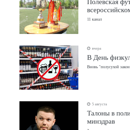
Полевская фут
всероссийско
11 канал
вчера
В День физкул
Вновь "полусухой закон
5 августа
Талоны в поли
минздрав