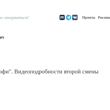
о оторваться!
Проекты
Реклам
РТ
офи". Видеоподробности второй смены