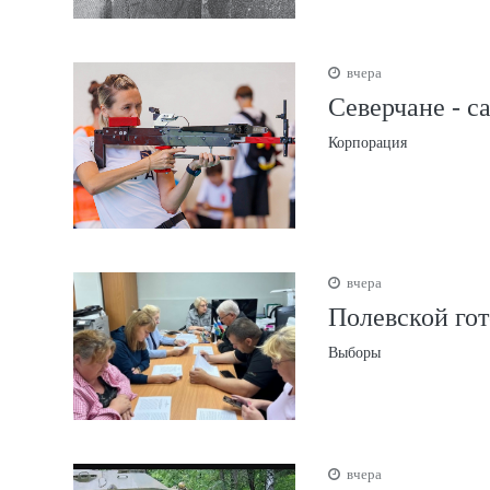
вчера
Северчане - с
Корпорация
вчера
Полевской гот
Выборы
вчера