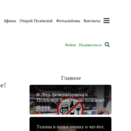
а
Афиша
Открой Полевской
Фотоальбомы
Контакты
Войти
Подписаться
Главное
е!
В День физкультурника в
Полевском пьем только полезное!
завтра
Талоны в поликлинику и чат-бот.