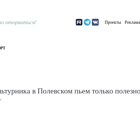
о оторваться!
Проекты
Реклам
РТ
ьтурника в Полевском пьем только полезно
"