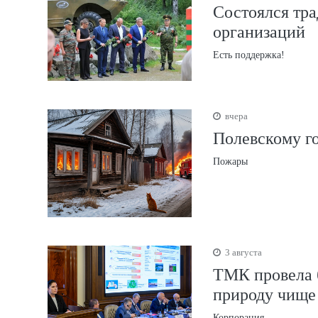
Состоялся тр
организаций
Есть поддержка!
вчера
Полевскому г
Пожары
3 августа
ТМК провела б
природу чище
Корпорация