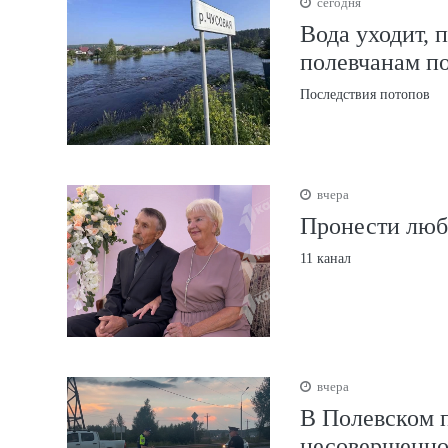
сегодня
Вода уходит, 
полевчанам п
Последствия потопов
вчера
Пронести любо
11 канал
вчера
В Полевском 
несовершенн