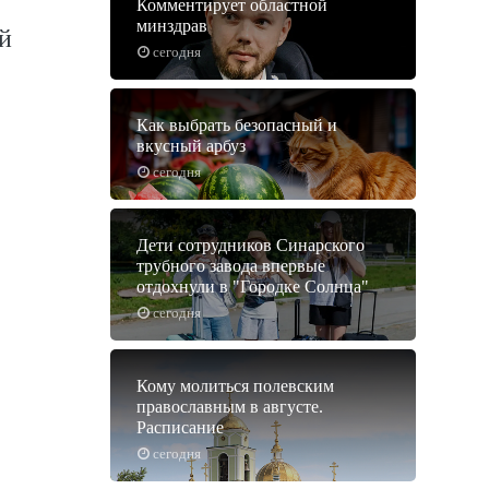
Комментирует областной
минздрав
й
сегодня
Как выбрать безопасный и
вкусный арбуз
сегодня
Дети сотрудников Синарского
трубного завода впервые
отдохнули в "Городке Солнца"
сегодня
Кому молиться полевским
православным в августе.
Расписание
сегодня