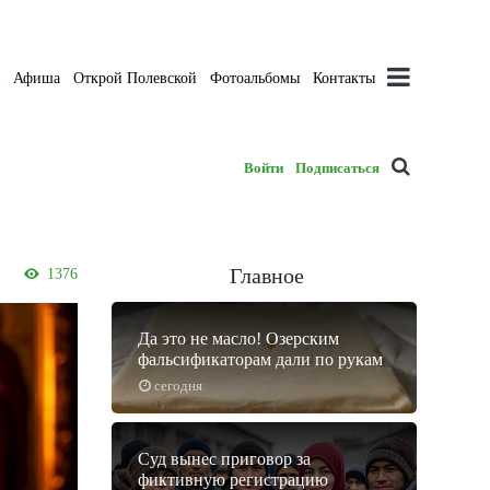
а
Афиша
Открой Полевской
Фотоальбомы
Контакты
Войти
Подписаться
Главное
1376
Да это не масло! Озерским
фальсификаторам дали по рукам
сегодня
Суд вынес приговор за
фиктивную регистрацию