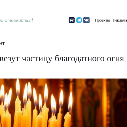
о оторваться!
Проекты
Реклам
РТ
езут частицу благодатного огня