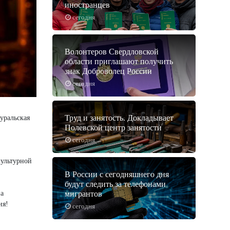
иностранцев
сегодня
Волонтеров Свердловской
области приглашают получить
знак Доброволец России
сегодня
Труд и занятость. Докладывает
уральская
Полевской центр занятости
сегодня
культурной
В России с сегодняшнего дня
будут следить за телефонами
 а
мигрантов
ия!
сегодня