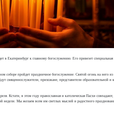
ет в Екатеринбург к главному богослужению. Его привезет специальная 
ном соборе пройдет праздничное богослужение. Святой огонь на него из
йдут священнослужители, прихожане, представители образовательной и 
еля. Кстати, в этом году православная и католическая Пасхи совпадают,
ой недели. Мы желаем всем им светлых мыслей и радостного празднован