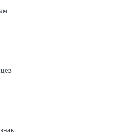
кам
нцев
знак