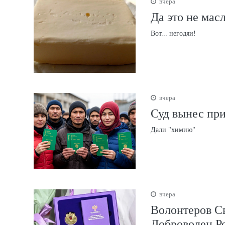
вчера
Да это не мас
Вот... негодяи!
вчера
Суд вынес пр
Дали "химию"
вчера
Волонтеров С
Доброволец Р