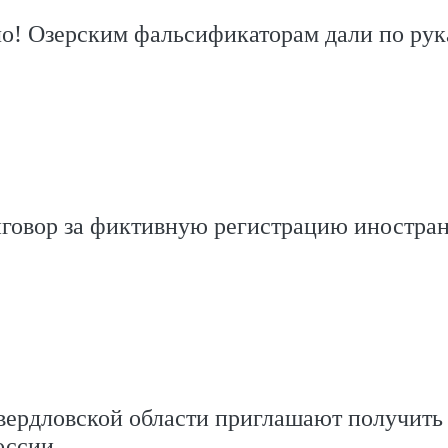
ло! Озерским фальсификаторам дали по ру
иговор за фиктивную регистрацию иностра
вердловской области приглашают получить 
оссии