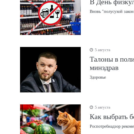
В День физкул
Вновь "полусухой закон
5 августа
Талоны в поли
минздрав
Здоровье
5 августа
Как выбрать б
Роспотребнадзор рекоме