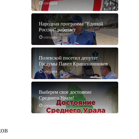
сегодня
Народная программа "Единой
России" работает
сегодня
Полевской посетил депутат
Госдумы Павел Крашенинников
сегодня
Выберем свое достояние
Среднего Урала!
сегодня
ков