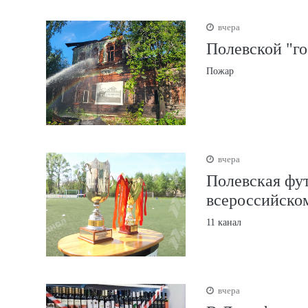
вчера
Полевской "го
Пожар
вчера
Полевская фут
всероссийско
11 канал
вчера