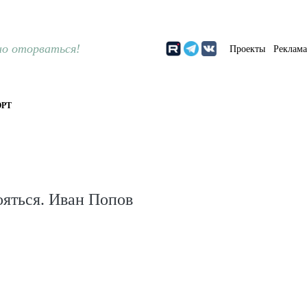
о оторваться!
Проекты
Реклам
РТ
бояться. Иван Попов