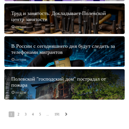
Труд и занятость. Докладывает Полевской
центр занятости
сегодня
В России с сегодняшнего дня будут следить за
телефонами мигрантов
сегодня
Полевской "господский дом" пострадал от
пожара
сегодня
1
2
3
4
5
...
191