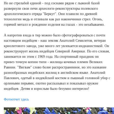
Но не стрельбой единой - под соснами рядом с лыжной базой
развернули свои печи археологи-реконструкторы полевского
археологического отряда "Беркут". Они плавили по древней
технологии медь и отливали как раз наконечники стрел. Огонь,
горячий металл и рождение изделия на глазах - это незабываемо.
А напротив входа в тир можно было сфотографироваться с почти
настоящим индейцем - наш земляк Анатолий Семилетов, ветеран
криолитового завода, уже много лет увлекается индианистикой. Он
реконструирует жизнь индейцев Северной Америки. По его словам,
занимается он этим с 1969 года. На спортивный праздник он
привез точную копию типи - жилища кочевых племен Великих
Равнин. "Вигвам" слово более распространенное, но это название
разнообразных индейских жилищ в английском языке. Анатолий
Павлович, одетый в индекйский костюм и пышный головной убор с
орлиными перьями, охотно рассказывал и показывал оружие
индейцев. Детям и взрослым было безумно интересно!
Фотоотчет здесь