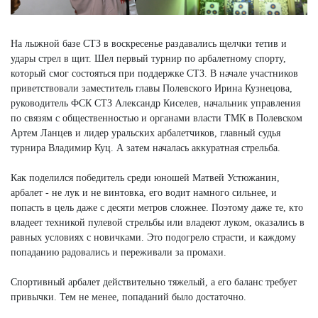
На лыжной базе СТЗ в воскресенье раздавались щелчки тетив и
удары стрел в щит. Шел первый турнир по арбалетному спорту,
который смог состояться при поддержке СТЗ. В начале участников
приветствовали заместитель главы Полевского Ирина Кузнецова,
руководитель ФСК СТЗ Александр Киселев, начальник управления
по связям с общественностью и органами власти ТМК в Полевском
Артем Ланцев и лидер уральских арбалетчиков, главный судья
турнира Владимир Куц. А затем началась аккуратная стрельба.
Как поделился победитель среди юношей Матвей Устюжанин,
арбалет - не лук и не винтовка, его водит намного сильнее, и
попасть в цель даже с десяти метров сложнее. Поэтому даже те, кто
владеет техникой пулевой стрельбы или владеют луком, оказались в
равных условиях с новичками. Это подогрело страсти, и каждому
попаданию радовались и переживали за промахи.
Спортивный арбалет действительно тяжелый, а его баланс требует
привычки. Тем не менее, попаданий было достаточно.