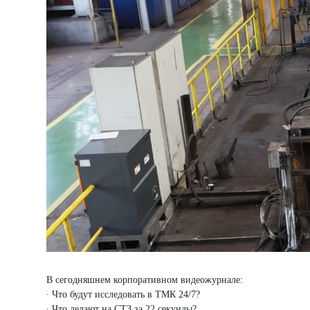
В сегодняшнем корпоративном видеожурнале:
∙ Что будут исследовать в ТМК 24/7?
∙ Что делают на СТЗ за 22 секунды?