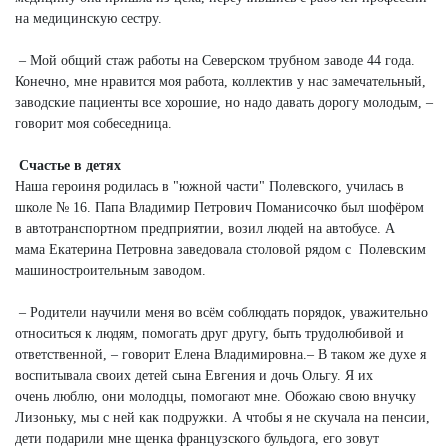
на медицинскую сестру.
– Мой общий стаж работы на Северском трубном заводе 44 года.
Конечно, мне нравится моя работа, коллектив у нас замечательный,
заводские пациенты все хорошие, но надо давать дорогу молодым, –
говорит моя собеседница.
Счастье в детях
Наша героиня родилась в "южной части" Полевского, училась в
школе № 16. Папа Владимир Петрович Поманисочко был шофёром
в автотранспортном предприятии, возил людей на автобусе. А
мама Екатерина Петровна заведовала столовой рядом с Полевским
машиностроительным заводом.
– Родители научили меня во всём соблюдать порядок, уважительно
относиться к людям, помогать друг другу, быть трудолюбивой и
ответственной, – говорит Елена Владимировна.– В таком же духе я
воспитывала своих детей сына Евгения и дочь Ольгу. Я их
очень люблю, они молодцы, помогают мне. Обожаю свою внучку
Лизоньку, мы с ней как подружки. А чтобы я не скучала на пенсии,
дети подарили мне щенка французского бульдога, его зовут