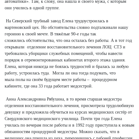
автоматики». Там, к слову, она нашла и своего мужа, с которым
они учились в одной группе.
На Северский трубный завод Елена трудоустроилась в
мартеновский цех. Но обстоятельства словно подталкивали нашу
героиню к своей мечте. В тяжёлые 90-е годы так
сложились обстоятельства, что она осталась без работы. А в тот год
открывали отделение восстановительного лечения ЛОЦ СТЗ и
требовались уборщики служебных помещений, чтобы навести
порядок в отремонтированных кабинетах второго этажа здания.
Елена, которая никогда не боялась трудностей и бралась за любую
работу, устроилась туда. Могла ли она тогда подумать, что
мыла полы на своём будущем месте работы – процедурном
кабинете, где она 33 года работает медсестрой.
Анна Александровна Рябухина, в то время старшая медсестра
отделения восстановительного лечения, присмотрела трудолюбивую
девушку и предложила обучиться на курсах медицинских сестёр от
Свердловского медицинского училища. Почти три года Елена
училась по вечерам после работы и в 1992 году приступила к новым
обязанностям процедурной медсестры. Можно сказать, что в
медицину она пришла из цеха, переучившись с рабочей профессии