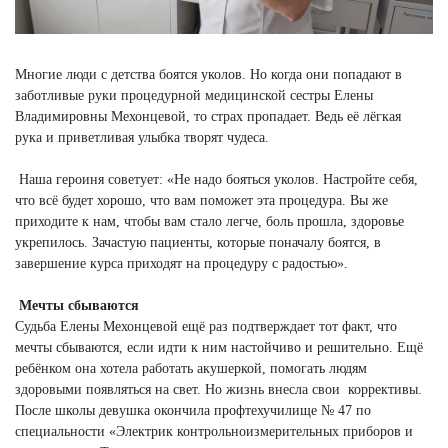
Многие люди с детства боятся уколов. Но когда они попадают в
заботливые руки процедурной медицинской сестры Елены
Владимировны Мехонцевой, то страх пропадает. Ведь её лёгкая
рука и приветливая улыбка творят чудеса.
Наша героиня советует: «Не надо бояться уколов. Настройте себя,
что всё будет хорошо, что вам поможет эта процедура. Вы же
приходите к нам, чтобы вам стало легче, боль прошла, здоровье
укрепилось. Зачастую пациенты, которые поначалу боятся, в
завершение курса приходят на процедуру с радостью».
Мечты сбываются
Судьба Елены Мехонцевой ещё раз подтверждает тот факт, что
мечты сбываются, если идти к ним настойчиво и решительно. Ещё
ребёнком она хотела работать акушеркой, помогать людям
здоровыми появляться на свет. Но жизнь внесла свои коррективы.
После школы девушка окончила профтехучилище № 47 по
специальности «Электрик контрольноизмерительных приборов и