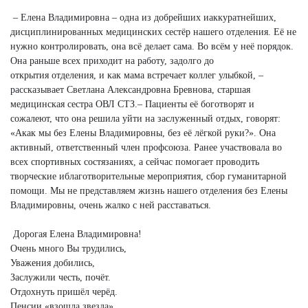
– Елена Владимировна – одна из добрейших иаккуратнейших,
дисциплинированных медицинских сестёр нашего отделения. Её не
нужно контролировать, она всё делает сама. Во всём у неё порядок.
Она раньше всех приходит на работу, задолго до
открытия отделения, и как мама встречает коллег улыбкой, –
рассказывает Светлана Александровна Бревнова, старшая
медицинская сестра ОВЛ СТЗ.– Пациенты её боготворят и
сожалеют, что она решила уйти на заслуженный отдых, говорят:
«Акак мы без Елены Владимировны, без её лёгкой руки?». Она
активный, ответственный член профсоюза. Ранее участвовала во
всех спортивных состязаниях, а сейчас помогает проводить
творческие иблаготворительные мероприятия, сбор гуманитарной
помощи. Мы не представляем жизнь нашего отделения без Елены
Владимировны, очень жалко с ней расставаться.
Дорогая Елена Владимировна!
Очень много Вы трудились,
Уважения добились,
Заслужили честь, почёт.
Отдохнуть пришёл черёд.
Пенсии «взошла звезда»,