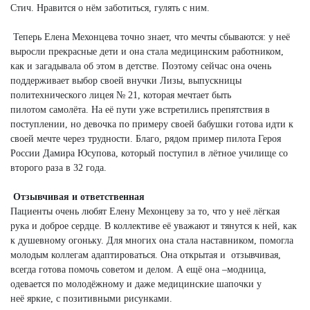
Стич. Нравится о нём заботиться, гулять с ним.
Теперь Елена Мехонцева точно знает, что мечты сбываются: у неё
выросли прекрасные дети и она стала медицинским работником,
как и загадывала об этом в детстве. Поэтому сейчас она очень
поддерживает выбор своей внучки Лизы, выпускницы
политехнического лицея № 21, которая мечтает быть
пилотом самолёта. На её пути уже встретились препятствия в
поступлении, но девочка по примеру своей бабушки готова идти к
своей мечте через трудности. Благо, рядом пример пилота Героя
России Дамира Юсупова, который поступил в лётное училище со
второго раза в 32 года.
Отзывчивая и ответственная
Пациенты очень любят Елену Мехонцеву за то, что у неё лёгкая
рука и доброе сердце. В коллективе её уважают и тянутся к ней, как
к душевному огоньку. Для многих она стала наставником, помогла
молодым коллегам адаптироваться. Она открытая и отзывчивая,
всегда готова помочь советом и делом. А ещё она –модница,
одевается по молодёжному и даже медицинские шапочки у
неё яркие, с позитивными рисунками.