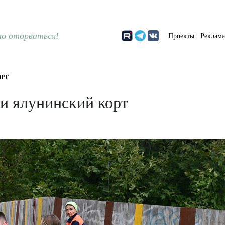
о оторваться!
Проекты
Реклам
РТ
и ялунинский корт