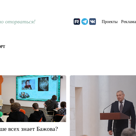
о оторваться!
Проекты
Реклам
РТ
ше всех знает Бажова?