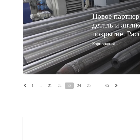
Новое партнер
деталь и анти
покрытие. Рас
Корпорация
1
...
21
22
23
24
25
...
65