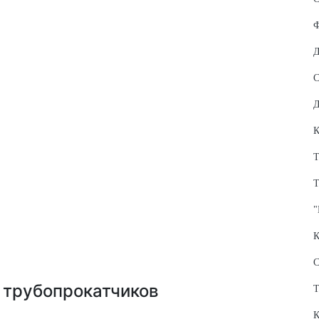
Ф
Д
С
Д
К
Т
Т
"
К
С
Т
К