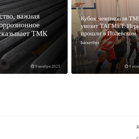
ство, важная
Кубок чемпионов ТМ
коррозионное
увозит ТАГМЕТ. Игр
сказывает ТМК
прошли в Полевском
Баскетбол
9 ноября 2025
9 ноя
К
С