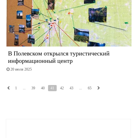
В Полевском открылся туристический
информационный центр
20 июля 2025
1
...
39
40
41
42
43
...
65