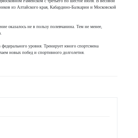
московном Раменском с третьего по шестое июля. В весовой
ников из Алтайского края, Кабардино-Балкарии и Московской
ие оказалось не в пользу полевчанина. Тем не менее,
.
ов федерального уровня. Тренирует юного спортсмена
лаем новых побед и спортивного долголетия.