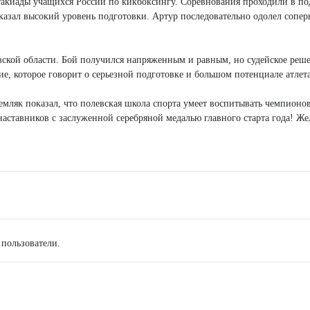
акиады учащихся России по кикбоксингу. Соревнования проходили в под
казал высокий уровень подготовки. Артур последовательно одолел сопер
ской области. Бой получился напряженным и равным, но судейское решен
е, которое говорит о серьезной подготовке и большом потенциале атлета
земляк показал, что полевская школа спорта умеет воспитывать чемпион
наставников с заслуженной серебряной медалью главного старта года! Же
 пользователи.