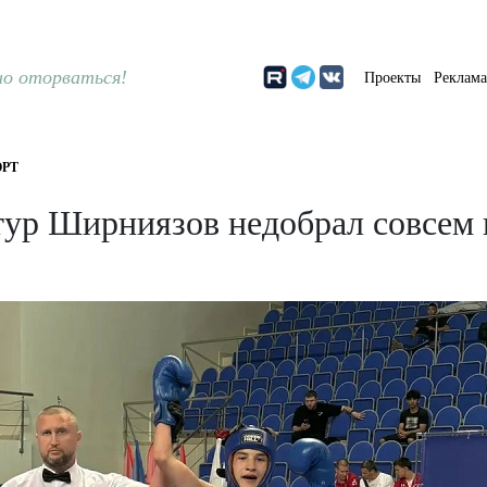
о оторваться!
Проекты
Реклам
РТ
тур Ширниязов недобрал совсем