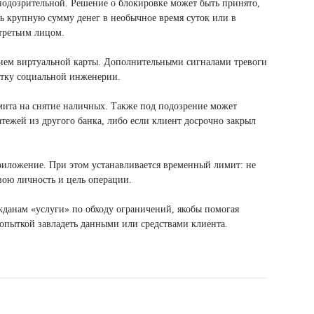
подозрительной. Решение о блокировке может быть принято,
ть крупную сумму денег в необычное время суток или в
третьим лицом.
нием виртуальной карты. Дополнительными сигналами тревоги
пытку социальной инженерии.
имита на снятие наличных. Также под подозрение может
тежей из другого банка, либо если клиент досрочно закрыл
риложение. При этом устанавливается временный лимит: не
свою личность и цель операции.
жданам «услуги» по обходу ограничений, якобы помогая
попыткой завладеть данными или средствами клиента.