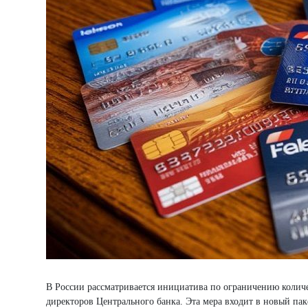
В России рассматривается инициатива по ограничению количес
директоров Центрального банка. Эта мера входит в новый па