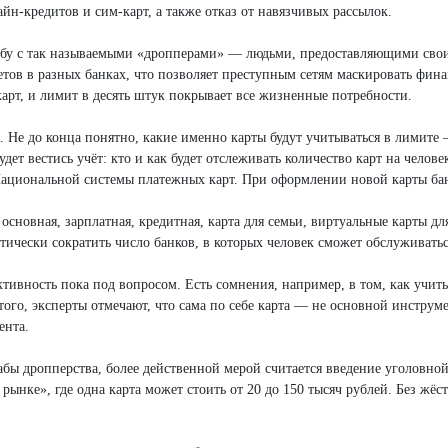
йн-кредитов и сим-карт, а также отказ от навязчивых рассылок.
рьбу с так называемыми «дропперами» — людьми, предоставляющими сво
етов в разных банках, что позволяет преступным сетям маскировать фин
арт, и лимит в десять штук покрывает все жизненные потребности.
Не до конца понятно, какие именно карты будут учитываться в лимите —
дет вестись учёт: кто и как будет отслеживать количество карт на челове
ациональной системы платежных карт. При оформлении новой карты банк
 основная, зарплатная, кредитная, карта для семьи, виртуальные карты д
чески сократить число банков, в которых человек сможет обслуживаться
ктивность пока под вопросом. Есть сомнения, например, в том, как уч
того, эксперты отмечают, что сама по себе карта — не основной инструм
ента.
бы дропперства, более действенной мерой считается введение уголовной
рынке», где одна карта может стоить от 20 до 150 тысяч рублей. Без жёс