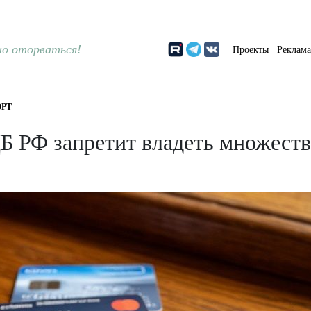
о оторваться!
Проекты
Реклам
РТ
ЦБ РФ запретит владеть множеств