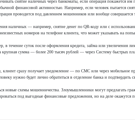
чивать снятие наличных через банкоматы, если операция покажется им 
 обычной финансовой активностью. Например, если человек пытается сня
перация проводится под давлением мошенников или вообще совершается 
ения наличных — например, снятие денег по QR-коду или с использова
т неизвестных номеров на телефоне клиента, что может указывать на по
ер, в течение суток после оформления кредита, займа или увеличения л
ла крупная сумма — более 200 тысяч рублей — через Систему быстрых пла
, клиент сразу получает уведомление — по СМС или через мобильное п
еловеку нужно будет лично обратиться в отделение банка и подтвердить 
ться новые схемы мошенничества. Злоумышленники могут предлагать гра
ироваться под выгодные финансовые предложения, но на деле окажутся 