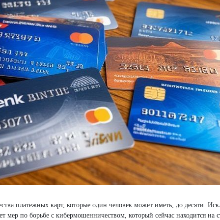
тва платежных карт, которые один человек может иметь, до десяти. Иск
кет мер по борьбе с кибермошенничеством, который сейчас находится на