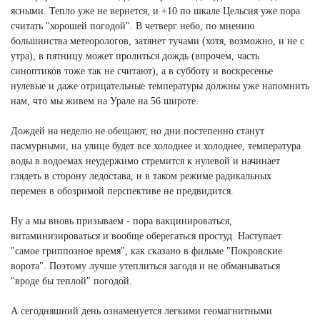
ясными. Тепло уже не вернется, и +10 по шкале Цельсия уже пора
считать "хорошей погодой". В четверг небо, по мнению
большинства метеорологов, затянет тучами (хотя, возможно, и не с
утра), в пятницу может пролиться дождь (впрочем, часть
синоптиков тоже так не считают), а в субботу и воскресенье
нулевые и даже отрицательные температуры должны уже напомнить
нам, что мы живем на Урале на 56 широте.
Дождей на неделю не обещают, но дни постепенно станут
пасмурными, на улице будет все холоднее и холоднее, температура
воды в водоемах неудержимо стремится к нулевой и начинает
глядеть в сторону ледостава, и в таком режиме радикальных
перемен в обозримой перспективе не предвидится.
Ну а мы вновь призываем - пора вакцинироваться,
витаминизироваться и вообще оберегаться простуд. Наступает
"самое гриппозное время", как сказано в фильме "Покровские
ворота". Поэтому лучше утеплиться загодя и не обманываться
"вроде бы теплой" погодой.
А сегодняшний день ознаменуется легкими геомагнитными