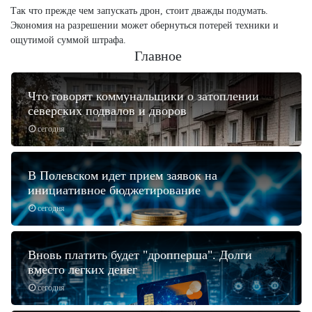
Так что прежде чем запускать дрон, стоит дважды подумать.
Экономия на разрешении может обернуться потерей техники и
ощутимой суммой штрафа.
Главное
Что говорят коммунальщики о затоплении
северских подвалов и дворов
сегодня
В Полевском идет прием заявок на
инициативное бюджетирование
сегодня
Вновь платить будет "дропперша". Долги
вместо легких денег
сегодня