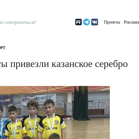
о оторваться!
Проекты
Реклам
РТ
ы привезли казанское серебро