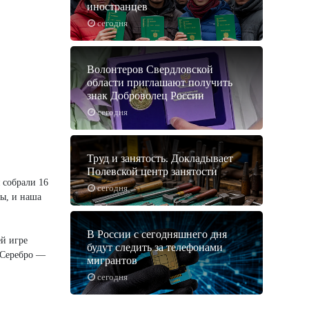
иностранцев
сегодня
Волонтеров Свердловской
области приглашают получить
знак Доброволец России
сегодня
Труд и занятость. Докладывает
Полевской центр занятости
 собрали 16
сегодня
бы, и наша
В России с сегодняшнего дня
й игре
будут следить за телефонами
 Серебро —
мигрантов
сегодня