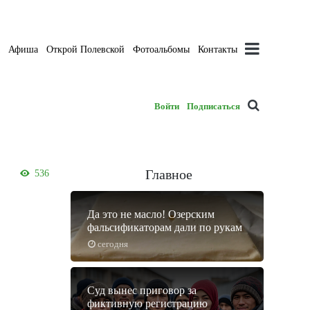
а
Афиша
Открой Полевской
Фотоальбомы
Контакты
Войти
Подписаться
Главное
536
Да это не масло! Озерским
фальсификаторам дали по рукам
сегодня
Суд вынес приговор за
фиктивную регистрацию