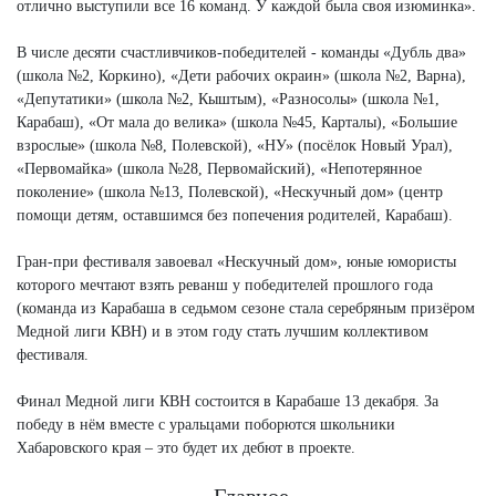
отлично выступили все 16 команд. У каждой была своя изюминка».
В числе десяти счастливчиков-победителей - команды «Дубль два»
(школа №2, Коркино), «Дети рабочих окраин» (школа №2, Варна),
«Депутатики» (школа №2, Кыштым), «Разносолы» (школа №1,
Карабаш), «От мала до велика» (школа №45, Карталы), «Большие
взрослые» (школа №8, Полевской), «НУ» (посёлок Новый Урал),
«Первомайка» (школа №28, Первомайский), «Непотерянное
поколение» (школа №13, Полевской), «Нескучный дом» (центр
помощи детям, оставшимся без попечения родителей, Карабаш).
Гран-при фестиваля завоевал «Нескучный дом», юные юмористы
которого мечтают взять реванш у победителей прошлого года
(команда из Карабаша в седьмом сезоне стала серебряным призёром
Медной лиги КВН) и в этом году стать лучшим коллективом
фестиваля.
Финал Медной лиги КВН состоится в Карабаше 13 декабря. За
победу в нём вместе с уральцами поборются школьники
Хабаровского края – это будет их дебют в проекте.