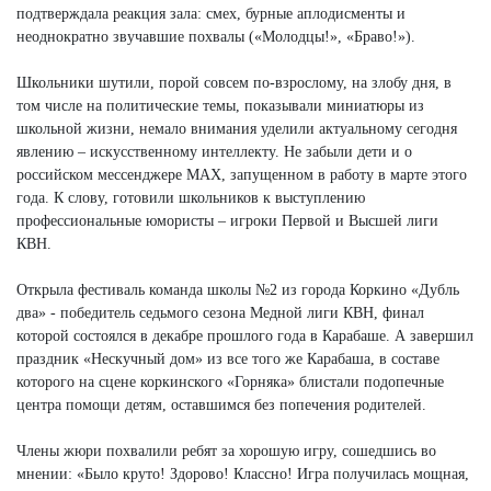
подтверждала реакция зала: смех, бурные аплодисменты и
неоднократно звучавшие похвалы («Молодцы!», «Браво!»).
Школьники шутили, порой совсем по-взрослому, на злобу дня, в
том числе на политические темы, показывали миниатюры из
школьной жизни, немало внимания уделили актуальному сегодня
явлению – искусственному интеллекту. Не забыли дети и о
российском мессенджере MAX, запущенном в работу в марте этого
года. К слову, готовили школьников к выступлению
профессиональные юмористы – игроки Первой и Высшей лиги
КВН.
Открыла фестиваль команда школы №2 из города Коркино «Дубль
два» - победитель седьмого сезона Медной лиги КВН, финал
которой состоялся в декабре прошлого года в Карабаше. А завершил
праздник «Нескучный дом» из все того же Карабаша, в составе
которого на сцене коркинского «Горняка» блистали подопечные
центра помощи детям, оставшимся без попечения родителей.
Члены жюри похвалили ребят за хорошую игру, сошедшись во
мнении: «Было круто! Здорово! Классно! Игра получилась мощная,