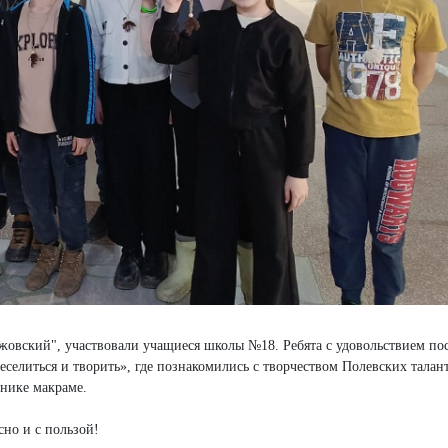
ажовский", участвовали учащиеся школы №18. Ребята с удовольствием по
веселиться и творить», где познакомились с творчеством Полевских тала
хнике макраме.
но и с пользой!