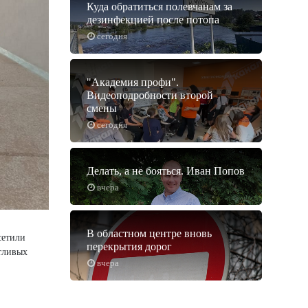
Куда обратиться полевчанам за
дезинфекцией после потопа
сегодня
"Академия профи".
Видеоподробности второй
смены
сегодня
Делать, а не бояться. Иван Попов
вчера
В областном центре вновь
сетили
перекрытия дорог
нтливых
вчера