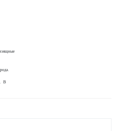
 изящные
рода.
. В