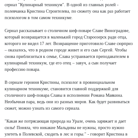
сериал "Кулинарный техникум". В одной из главных ролей -
полевчанка Кристина Строителева, по сюжету она как раз работает
психологом в том самом техникуме.
Сериал рассказывает о столичном шеф-поваре Славе Виноградове,
который возвращается в маленький город Староозерск ради отца,
которого не видел 17 лет. Возвращение приготовило Славе сюрприз
– оказалось, что в родном городе живет и его сын Сергей. Чтобы
снова приблизиться к семье, Слава устраивается преподавателем в
кулинарный техникум, где его отец – завуч, а сын получает
профессию повара.
В сериале героиня Кристины, психолог в провинциальном
кулинарном техникуме, становится главной поддержкой для
столичного шеф-повара Славы в исполнении Романа Маякина.
Необычная пара, ведь они из разных миров. Как будет развиваться
сюжет, можно узнать из самого сериала.
"Какая же потрясающая природа на Урале, очень заряжает и дает
силы! Поняла, что никакие Мальдивы не нужны, просто нужно
улететь в Полевской, сходить в лес и горы." - говорит Кристина в