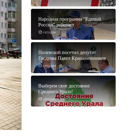
Народная программа "Единой
России" работает
сегодня
Полевской посетил депутат
Госдумы Павел Крашенинников
сегодня
Выберем свое достояние
Среднего Урала!
сегодня