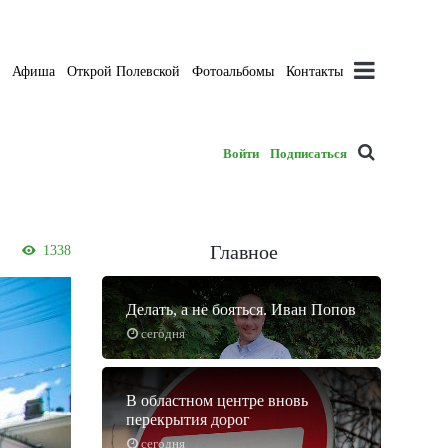
а
Афиша
Открой Полевской
Фотоальбомы
Контакты
Войти
Подписаться
Главное
1338
Делать, а не бояться. Иван Попов
сегодня
В областном центре вновь
перекрытия дорог
сегодня