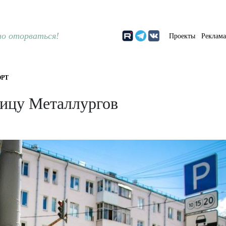
о оторваться!
Проекты
Реклам
РТ
лицу Металлургов