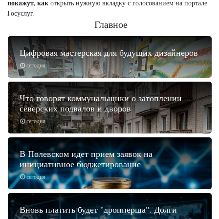
покажут, как
открыть нужную вкладку с голосованием на портале
Госуслуг.
Главное
Цифровая мастерская для будущих дизайнеров
сегодня
Что говорят коммунальщики о затоплении
северских подвалов и дворов
сегодня
В Полевском идет прием заявок на
инициативное бюджетирование
сегодня
Вновь платить будет "дропперша". Долги