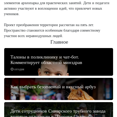
элементов археопарка для практических занятий. Дети и педагоги
активно участвуют в воплощении идей, что привлечет новых
учеников.
Проект преображения территории рассчитан на пять лет.
Пространство становится особенным благодаря совместному
участию всех неравнодушных людей.
Главное
Талоны в поликлинику и чат-бот.
Комментирует областной минздрав
сегодня
Как выбрать безопасный и вкусный арбуз
сегодня
Дети сотрудников Синарского трубного завода
впервые отдохнули в "Городке Солнца"