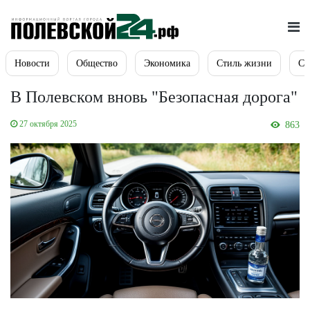
Новости
Общество
Экономика
Стиль жизни
Сп
В Полевском вновь "Безопасная дорога"
27 октября 2025
863