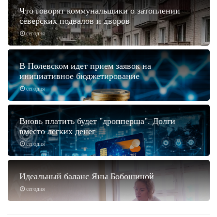
Что говорят коммунальщики о затоплении
северских подвалов и дворов
сегодня
В Полевском идет прием заявок на
инициативное бюджетирование
сегодня
Вновь платить будет "дропперша". Долги
вместо легких денег
сегодня
Идеальный баланс Яны Бобошиной
сегодня