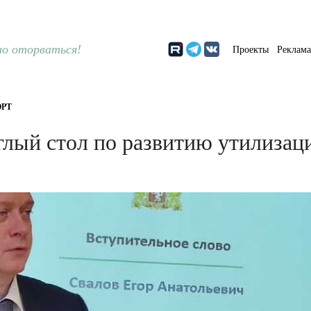
о оторваться!
Проекты
Реклам
РТ
глый стол по развитию утилизац