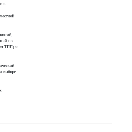
тов.
 местной
риятий,
нций по
кая ТПП) и
гический
ри выборе
х