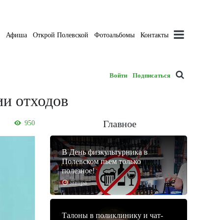
а
Афиша
Открой Полевской
Фотоальбомы
Контакты
Войти
Подписаться
ии отходов
Главное
950
В День физкультурника в
Полевском пьем только
полезное!
завтра
Талоны в поликлинику и чат-