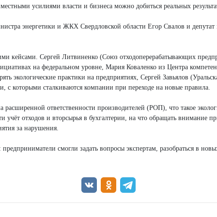
вместными усилиями власти и бизнеса можно добиться реальных результа
нистра энергетики и ЖКХ Свердловской области Егор Свалов и депутат
ими кейсами. Сергей Литвиненко (Союз отходоперерабатывающих предп
циативах на федеральном уровне, Мария Коваленко из Центра компете
ять экологические практики на предприятиях, Сергей Завьялов (Уральс
, с которыми сталкиваются компании при переходе на новые правила.
ма расширенной ответственности производителей (РОП), что такое эколо
ти учёт отходов и вторсырья в бухгалтерии, на что обращать внимание п
иятия за нарушения.
 предприниматели смогли задать вопросы экспертам, разобраться в новы