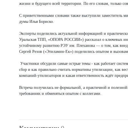
жизни и будущего всей территории. По его словам, только со
С приветственными словами также выступили заместитель ми
думы Илья Бориско.
Эксперты поделились актуальной информацией и практическ
Уральская ТПП, «ОПОРА РОССИИ») рассказал о ключевых ини
устойчивому развитию РЭУ им. Плеханова — о том, как внедр
Сергей Резов («Этиламин-Ек») поделились опытом и вызовами
Участники обсудили самые острые темы - как работает систе
сбор и как правильно считать нормативы утилизации, как вес
компаний-утилизаторов и какая ответственность ждёт предпр
Встреча получилась не формальной, а практичной и полезной:
требованиях и обменяться опытом с коллегами.