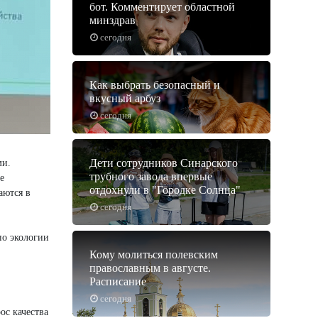
бот. Комментирует областной
минздрав
сегодня
Как выбрать безопасный и
вкусный арбуз
сегодня
Дети сотрудников Синарского
ми.
трубного завода впервые
е
отдохнули в "Городке Солнца"
аются в
сегодня
о экологии
Кому молиться полевским
православным в августе.
Расписание
сегодня
ос качества