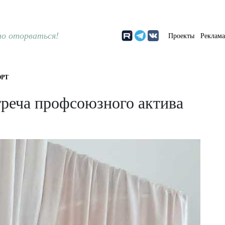
о оторваться!
Проекты
Реклам
РТ
треча профсоюзного актива