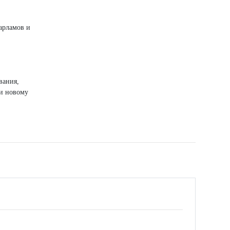
арламов и
вания,
ти новому