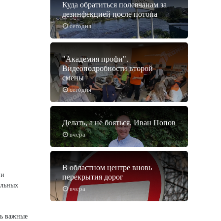
Куда обратиться полевчанам за
дезинфекцией после потопа
сегодня
"Академия профи".
Видеоподробности второй
смены
сегодня
Делать, а не бояться. Иван Попов
вчера
В областном центре вновь
 и
перекрытия дорог
альных
вчера
ть важные