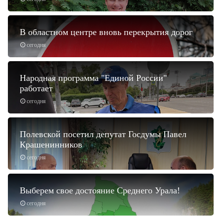
В областном центре вновь перекрытия дорог
сегодня
Народная программа "Единой России"
работает
сегодня
Полевской посетил депутат Госдумы Павел
Крашенинников
сегодня
Выберем свое достояние Среднего Урала!
сегодня