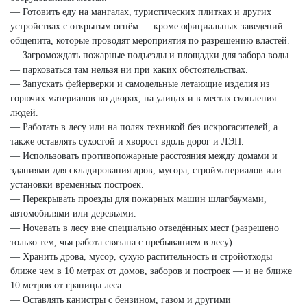
— Готовить еду на мангалах, туристических плитках и других
устройствах с открытым огнём — кроме официальных заведений
общепита, которые проводят мероприятия по разрешению властей.
— Загромождать пожарные подъезды и площадки для забора воды
— парковаться там нельзя ни при каких обстоятельствах.
— Запускать фейерверки и самодельные летающие изделия из
горючих материалов во дворах, на улицах и в местах скопления
людей.
— Работать в лесу или на полях техникой без искрогасителей, а
также оставлять сухостой и хворост вдоль дорог и ЛЭП.
— Использовать противопожарные расстояния между домами и
зданиями для складирования дров, мусора, стройматериалов или
установки временных построек.
— Перекрывать проезды для пожарных машин шлагбаумами,
автомобилями или деревьями.
— Ночевать в лесу вне специально отведённых мест (разрешено
только тем, чья работа связана с пребыванием в лесу).
— Хранить дрова, мусор, сухую растительность и стройотходы
ближе чем в 10 метрах от домов, заборов и построек — и не ближе
10 метров от границы леса.
— Оставлять канистры с бензином, газом и другими