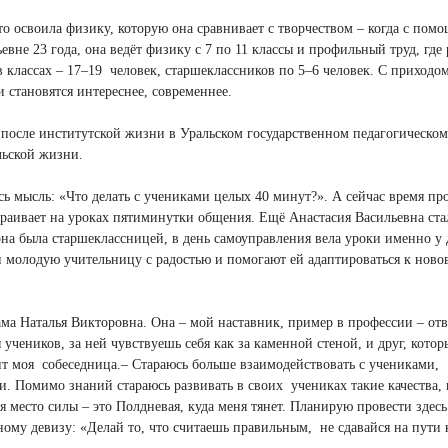
то освоила физику, которую она сравнивает с творчеством – когда с пом
не 23 года, она ведёт физику с 7 по 11 классы и профильный труд, где р
в классах – 17–19 человек, старшеклассников по 5–6 человек. С приходо
и становятся интереснее, современнее.
я после институтской жизни в Уральском государственном педагогическом
ельской жизни.
ь мысль: «Что делать с учениками целых 40 минут?». А сейчас время про
страивает на уроках пятиминутки общения. Ещё Анастасия Васильевна ста
 она была старшеклассницей, в день самоуправления вела уроки именно у 
и молодую учительницу с радостью и помогают ей адаптироваться к нов
ма Наталья Викторовна. Она – мой наставник, пример в профессии – отв
я учеников, за ней чувствуешь себя как за каменной стеной, и друг, кото
ит моя собеседница.– Стараюсь больше взаимодействовать с учениками,
ни. Помимо знаний стараюсь развивать в своих учениках такие качества, 
ня место силы – это Полдневая, куда меня тянет. Планирую провести здес
ному девизу: «Делай то, что считаешь правильным, не сдавайся на пути 