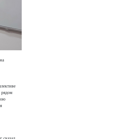
на
ллективе
 рядом
вою
я
г сказал