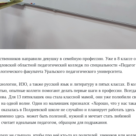
дственников направили девушку в семейную профессию. Уже в 8 классе о
рдловский областной педагогический колледж по специальности «Педагог
логического факультета Уральского педагогического университета.
ологии, ИЗО, а также русский язык и литературу в пятых классах. В ко
тью, опытные коллеги помогают делать первые шаги в профессии. Всегда
ова. Для 13 пятиклашек она стала классной мамой, они уже полюбили с
а на одной волне. Один из мальчишек признался: «Хорошо, что у нас така
 оказалась в Полдневской школе не случайно и планирует работать здесь
, именно здесь может быть полезной, нужной и мечтает стать любимой
а считает идеальным педагогом, образцом для подражания.
 разу не слышала, чтобы про неё кто-то из родителей, учеников или колле