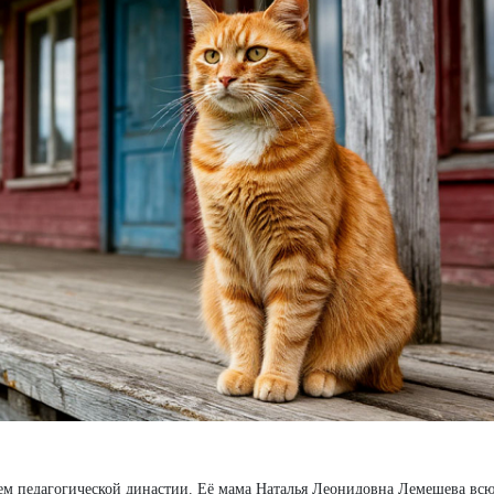
лем педагогической династии. Её мама Наталья Леонидовна Лемешева вс