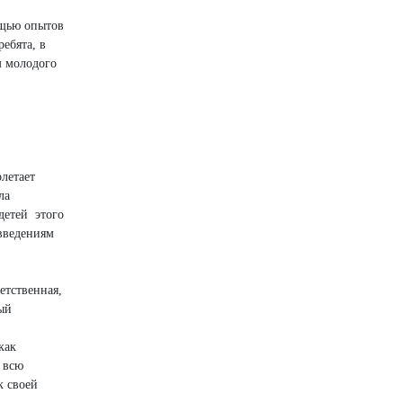
ощью опытов
ебята, в
м молодого
летает
ла
детей этого
овведениям
етственная,
рый
как
ь всю
к своей