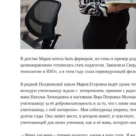
В детстве Мария хотела быть фермером, но гены и пример ро
целенаправленно готовилась стать педагогом. Закончила Све
технологии и ИЗО», а в этом году стала первокурсницей фило
В родной Полдневской школе Мария Егоровна ведёт уроки техн
молодую учительницу ждали с нетерпением, приняли с радос
мама Наталья Леонидовна и наставник Вера Петровна Молчан
учительницу за её доброжелательность и за то, что с ними он
учительница, с ней интересно». Моя собеседница уверена, что
долгие годы. Она любит место, в котором живёт, и чувствует
учительницей для своих учеников, как и её мама, которую он
– Мама для меня – пример педагога, каким я хочу стать. Я ни