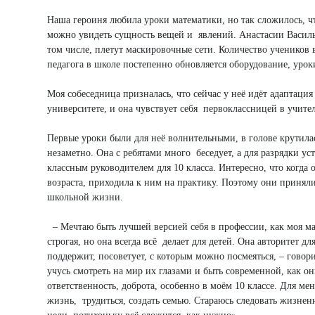
Наша героиня любила уроки математики, но так сложилось, ч
можно увидеть сущность вещей и явлений. Анастасии Васильев
том числе, плетут маскировочные сети. Количество учеников 
педагога в школе постепенно обновляется оборудование, урок
Моя собеседница призналась, что сейчас у неё идёт адаптаци
университете, и она чувствует себя первоклассницей в учит
Первые уроки были для неё волнительными, в голове крутилас
незаметно. Она с ребятами много беседует, а для разрядки у
классным руководителем для 10 класса. Интересно, что когда
возраста, приходила к ним на практику. Поэтому они принял
школьной жизни.
– Мечтаю быть лучшей версией себя в профессии, как моя ма
строгая, но она всегда всё делает для детей. Она авторитет дл
поддержит, посоветует, с которым можно посмеяться, – говор
учусь смотреть на мир их глазами и быть современной, как о
ответственность, доброта, особенно в моём 10 классе. Для ме
жизнь, трудиться, создать семью. Стараюсь следовать жизнен