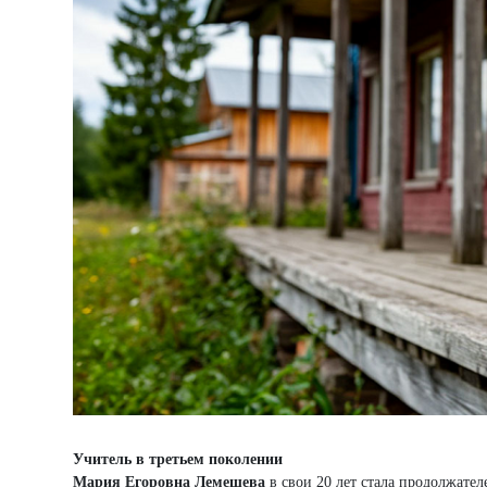
Учитель в третьем поколении
Мария Егоровна Лемешева
в свои 20 лет стала продолжате