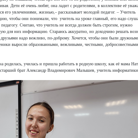
ивая. Дети её очень любят, она ладит с родителями, в коллективе её уваж
тся его увлечениями, жизнью,– рассказывает молодой педагог. – Учитель
цию, чтобы они понимали, что учитель на уроке главный, его надо слуша
 педагогу. Считаю, что учитель не всегда должен быть строгим, нужно
овую для них информацию. Стараюсь аккуратно, но доходчиво решать во
, друзьями надо вежливо, по-доброму. Хочется, чтобы они были дружным
ученики выросли образованными, вежливыми, честными, добросовестными
а родилась, училась и пришла работать в родную школу, как её мама Нат
 и старший брат Александр Владимирович Малышев, учитель информатики