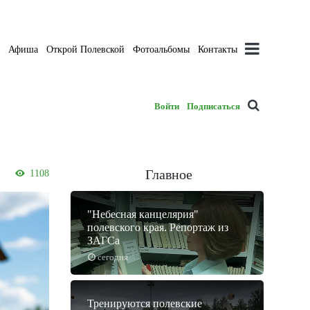
а
Афиша
Открой Полевской
Фотоальбомы
Контакты
Войти
Подписаться
Главное
1108
"Небесная канцелярия"
полевского края. Репортаж из
ЗАГСа
сегодня
Тренируются полевские