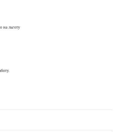
о на льготу
боту.