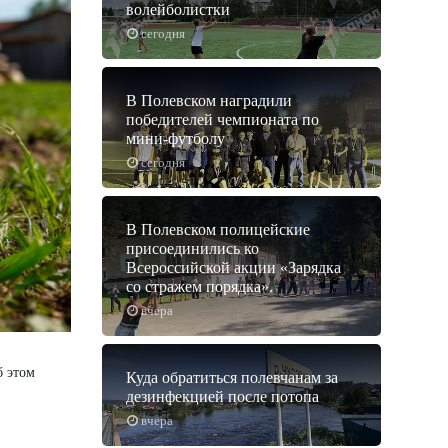
волейболистки
сегодня
В Полевском наградили
победителей чемпионата по
мини-футболу
сегодня
В Полевском полицейские
присоединились ко
Всероссийской акции «Зарядка
со стражем порядка».
вчера
б этом
Куда обратиться полевчанам за
дезинфекцией после потопа
вчера