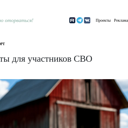
о оторваться!
Проекты
Реклам
РТ
оты для участников СВО