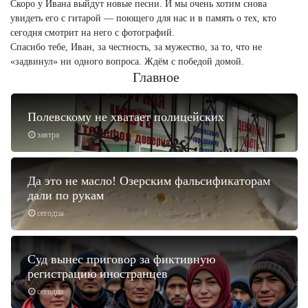
Скоро у Ивана выйдут новые песни. И мы очень хотим снова
увидеть его с гитарой — поющего для нас и в память о тех, кто
сегодня смотрит на него с фотографий.
Спасибо тебе, Иван, за честность, за мужество, за то, что не
«задвинул» ни одного вопроса. Ждём с победой домой.
Главное
Полевскому не хватает полицейских
завтра
Да это не масло! Озерским фальсификаторам
дали по рукам
сегодня
Суд вынес приговор за фиктивную
регистрацию иностранцев
сегодня