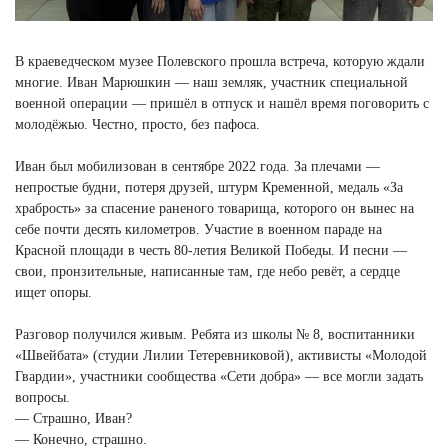
В краеведческом музее Полевского прошла встреча, которую ждали
многие. Иван Марюшкин — наш земляк, участник специальной
военной операции — пришёл в отпуск и нашёл время поговорить с
молодёжью. Честно, просто, без пафоса.
Иван был мобилизован в сентябре 2022 года. За плечами —
непростые будни, потеря друзей, штурм Кременной, медаль «За
храбрость» за спасение раненого товарища, которого он вынес на
себе почти десять километров. Участие в военном параде на
Красной площади в честь 80-летия Великой Победы. И песни —
свои, пронзительные, написанные там, где небо ревёт, а сердце
ищет опоры.
Разговор получился живым. Ребята из школы № 8, воспитанники
«Швейбата» (студии Лилии Тетеревниковой), активисты «Молодой
Гвардии», участники сообщества «Сети добра» — все могли задать
вопросы.
— Страшно, Иван?
— Конечно, страшно.