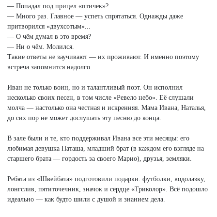
— Попадал под прицел «птичек»?
— Много раз. Главное — успеть спрятаться. Однажды даже
притворился «двухсотым»...
— О чём думал в это время?
— Ни о чём. Молился.
Такие ответы не заучивают — их проживают. И именно поэтому
встреча запомнится надолго.
Иван не только воин, но и талантливый поэт. Он исполнил
несколько своих песен, в том числе «Ревело небо». Её слушали
молча — настолько она честная и искренняя. Мама Ивана, Наталья,
до сих пор не может дослушать эту песню до конца.
В зале были и те, кто поддерживал Ивана все эти месяцы: его
любимая девушка Наташа, младший брат (в каждом его взгляде на
старшего брата — гордость за своего Марио), друзья, земляки.
Ребята из «Швейбата» подготовили подарки: футболки, водолазку,
лонгслив, пятиточечник, значок и сердце «Триколор». Всё подошло
идеально — как будто шили с душой и знанием дела.